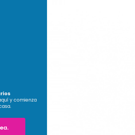
rios
 aquí y comienza
casa.
nea.