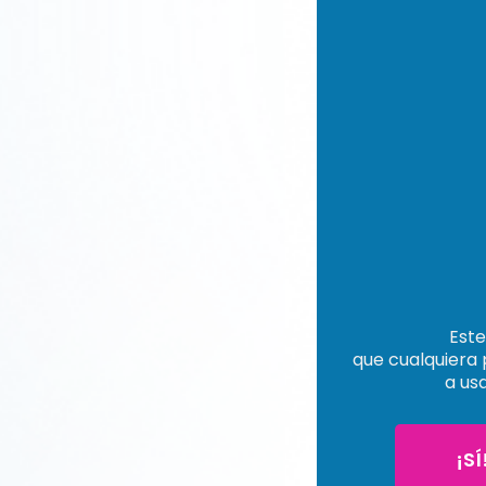
Este
que cualquiera 
a us
¡SÍ